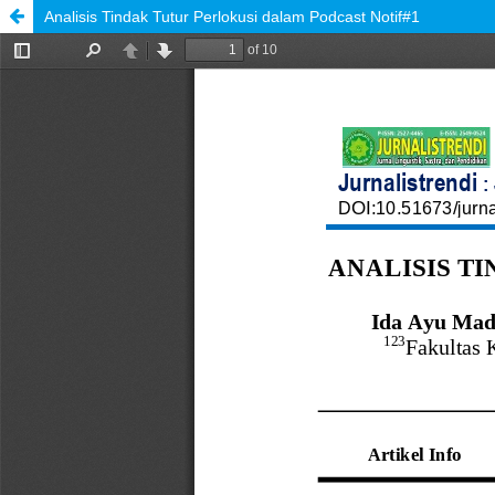
Analisis Tindak Tutur Perlokusi dalam Podcast Notif#1