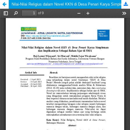
Nilai-Nilai Religius dalam Novel KKN di Desa Penari Karya Simpleman dan Implikasinya Sebagai Bahan Ajar di SMA