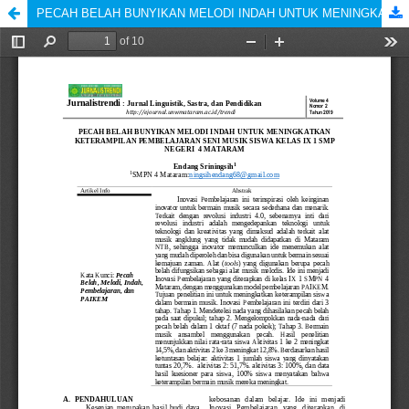
PECAH BELAH BUNYIKAN MELODI INDAH UNTUK MENINGKATKAN KETERAMPILAN PEMBELAJARAN SENI MUSIK SISWA KELAS IX 1 SMP NEGERI 4 MATARAM