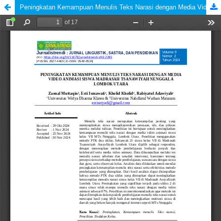
Peningkatan Kemampuan Menulis Teks Narasi dengan Media Video Animasi Siswa Madrasah Tsanawiyah Nenggala Lombok Utara