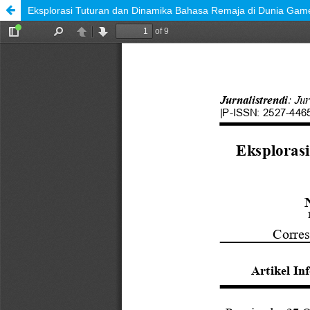
Eksplorasi Tuturan dan Dinamika Bahasa Remaja di Dunia Game O