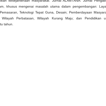
atkan kesejahteraan masyarakat. Jurnal ALAMTANA: Jurnal Pengab
aram, khusus mengenai masalah utama dalam pengembangan: Lay
 Pemasaran, Teknologi Tepat Guna, Desain; Pemberdayaan Masyara
 Wilayah Perbatasan, Wilayah Kurang Maju; dan Pendidikan u
tu tahun.