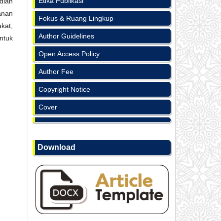
Etika Publikasi
dian
anan
Fokus & Ruang Lingkup
kat,
Author Guidelines
ntuk
Open Access Policy
Author Fee
Copyright Notice
Cover
Download