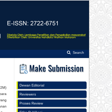
Search
Dewan Editorial
P2M)
para
Reviewers
yang
Proses Review
anan