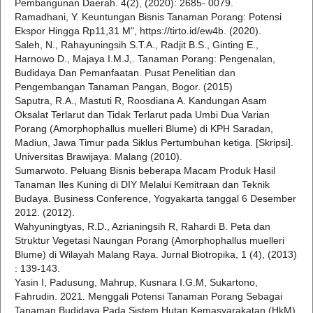
Pembangunan Daerah. 4(2), (2020): 2685- 0079.
Ramadhani, Y. Keuntungan Bisnis Tanaman Porang: Potensi
Ekspor Hingga Rp11,31 M", https://tirto.id/ew4b. (2020).
Saleh, N., Rahayuningsih S.T.A., Radjit B.S., Ginting E.,
Harnowo D., Majaya I.M.J,. Tanaman Porang: Pengenalan,
Budidaya Dan Pemanfaatan. Pusat Penelitian dan
Pengembangan Tanaman Pangan, Bogor. (2015)
Saputra, R.A., Mastuti R, Roosdiana A. Kandungan Asam
Oksalat Terlarut dan Tidak Terlarut pada Umbi Dua Varian
Porang (Amorphophallus muelleri Blume) di KPH Saradan,
Madiun, Jawa Timur pada Siklus Pertumbuhan ketiga. [Skripsi].
Universitas Brawijaya. Malang (2010).
Sumarwoto. Peluang Bisnis beberapa Macam Produk Hasil
Tanaman Iles Kuning di DIY Melalui Kemitraan dan Teknik
Budaya. Business Conference, Yogyakarta tanggal 6 Desember
2012. (2012).
Wahyuningtyas, R.D., Azrianingsih R, Rahardi B. Peta dan
Struktur Vegetasi Naungan Porang (Amorphophallus muelleri
Blume) di Wilayah Malang Raya. Jurnal Biotropika, 1 (4), (2013)
: 139-143.
Yasin I, Padusung, Mahrup, Kusnara I.G.M, Sukartono,
Fahrudin. 2021. Menggali Potensi Tanaman Porang Sebagai
Tanaman Budidaya Pada Sistem Hutan Kemasyarakatan (HkM)