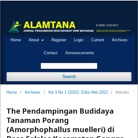
Home
About
Register
Login
Current
Archives
Contact
Announcements
Search
Home
/
Archives
/
Vol 3 No 1 (2022): Edisi Mei 2022
/
Articles
The Pendampingan Budidaya
Tanaman Porang
(Amorphophallus muelleri) di