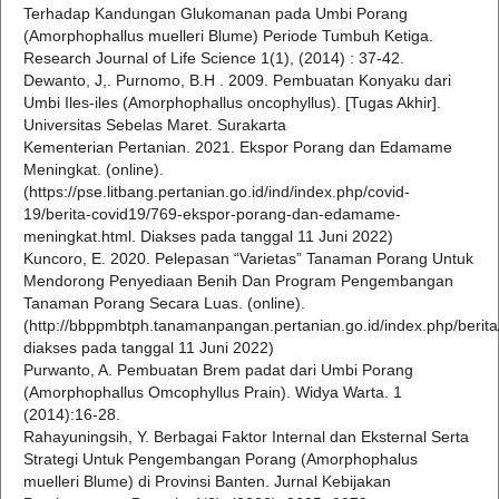
Terhadap Kandungan Glukomanan pada Umbi Porang
(Amorphophallus muelleri Blume) Periode Tumbuh Ketiga.
Research Journal of Life Science 1(1), (2014) : 37-42.
Dewanto, J,. Purnomo, B.H . 2009. Pembuatan Konyaku dari
Umbi Iles-iles (Amorphophallus oncophyllus). [Tugas Akhir].
Universitas Sebelas Maret. Surakarta
Kementerian Pertanian. 2021. Ekspor Porang dan Edamame
Meningkat. (online).
(https://pse.litbang.pertanian.go.id/ind/index.php/covid-
19/berita-covid19/769-ekspor-porang-dan-edamame-
meningkat.html. Diakses pada tanggal 11 Juni 2022)
Kuncoro, E. 2020. Pelepasan “Varietas” Tanaman Porang Untuk
Mendorong Penyediaan Benih Dan Program Pengembangan
Tanaman Porang Secara Luas. (online).
(http://bbppmbtph.tanamanpangan.pertanian.go.id/index.php/berita
diakses pada tanggal 11 Juni 2022)
Purwanto, A. Pembuatan Brem padat dari Umbi Porang
(Amorphophallus Omcophyllus Prain). Widya Warta. 1
(2014):16-28.
Rahayuningsih, Y. Berbagai Faktor Internal dan Eksternal Serta
Strategi Untuk Pengembangan Porang (Amorphophalus
muelleri Blume) di Provinsi Banten. Jurnal Kebijakan