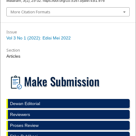
Mataram
,
3
(1), 25-32. https://doi.org/10.51673/jaltn.v3i1.976
More Citation Formats
Issue
Vol 3 No 1 (2022): Edisi Mei 2022
Section
Articles
Dewan Editorial
Reviewers
Proses Review