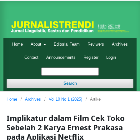
Home
About
Editorial Team
Reviwers
Archives
Contact
Announcements
Register
Login
Search
Home
/
Archives
/
Vol 10 No 1 (2025)
/
Artikel
Implikatur dalam Film Cek Toko
Sebelah 2 Karya Ernest Prakasa
pada Aplikasi Netflix