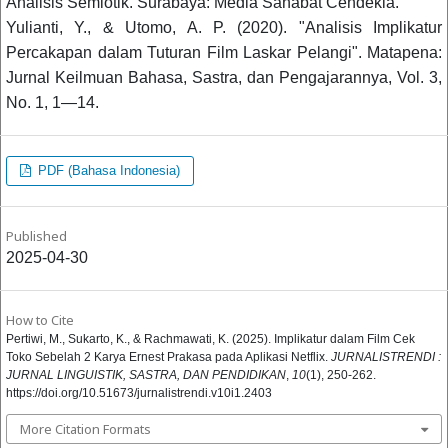
Analisis Semiotik. Surabaya: Media Sahabat Cendekia.
Yulianti, Y., & Utomo, A. P. (2020). "Analisis Implikatur
Percakapan dalam Tuturan Film Laskar Pelangi". Matapena:
Jurnal Keilmuan Bahasa, Sastra, dan Pengajarannya, Vol. 3,
No. 1, 1—14.
PDF (Bahasa Indonesia)
Published
2025-04-30
How to Cite
Pertiwi, M., Sukarto, K., & Rachmawati, K. (2025). Implikatur dalam Film Cek
Toko Sebelah 2 Karya Ernest Prakasa pada Aplikasi Netflix.
JURNALISTRENDI :
JURNAL LINGUISTIK, SASTRA, DAN PENDIDIKAN
,
10
(1), 250-262.
https://doi.org/10.51673/jurnalistrendi.v10i1.2403
More Citation Formats