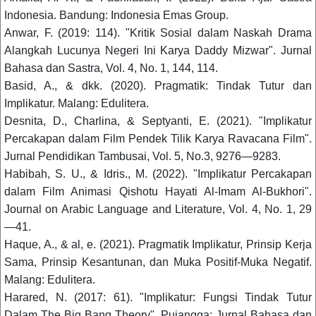
Indonesia. Bandung: Indonesia Emas Group.
Anwar, F. (2019: 114). "Kritik Sosial dalam Naskah Drama
Alangkah Lucunya Negeri Ini Karya Daddy Mizwar". Jurnal
Bahasa dan Sastra, Vol. 4, No. 1, 144, 114.
Basid, A., & dkk. (2020). Pragmatik: Tindak Tutur dan
Implikatur. Malang: Edulitera.
Desnita, D., Charlina, & Septyanti, E. (2021). "Implikatur
Percakapan dalam Film Pendek Tilik Karya Ravacana Film".
Jurnal Pendidikan Tambusai, Vol. 5, No.3, 9276—9283.
Habibah, S. U., & Idris., M. (2022). "Implikatur Percakapan
dalam Film Animasi Qishotu Hayati Al-Imam Al-Bukhori".
Journal on Arabic Language and Literature, Vol. 4, No. 1, 29
—41.
Haque, A., & al, e. (2021). Pragmatik Implikatur, Prinsip Kerja
Sama, Prinsip Kesantunan, dan Muka Positif-Muka Negatif.
Malang: Edulitera.
Harared, N. (2017: 61). "Implikatur: Fungsi Tindak Tutur
Dalam The Big Bang Theory". Pujangga: Jurnal Bahasa dan