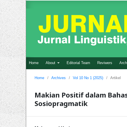
Home
About
Editorial Team
Reviwers
Arch
Home
/
Archives
/
Vol 10 No 1 (2025)
/
Artikel
Makian Positif dalam Bahas
Sosiopragmatik