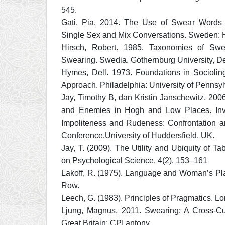
545.
Gati, Pia. 2014. The Use of Swear Words
Single Sex and Mix Conversations. Sweden: H
Hirsch, Robert. 1985. Taxonomies of Swe
Swearing. Swedia. Gothernburg University, Dep
Hymes, Dell. 1973. Foundations in Socioling
Approach. Philadelphia: University of Pennsyl
Jay, Timothy B, dan Kristin Janschewitz. 200
and Enemies in Hogh and Low Places. Invit
Impoliteness and Rudeness: Confrontation an
Conference.University of Huddersfield, UK.
Jay, T. (2009). The Utility and Ubiquity of T
on Psychological Science, 4(2), 153–161
Lakoff, R. (1975). Language and Woman’s Pl
Row.
Leech, G. (1983). Principles of Pragmatics. 
Ljung, Magnus. 2011. Swearing: A Cross-Cult
Great Britain: CPI antony.