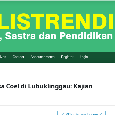
ives
Contact
Announcements
Register
Login
a Coel di Lubuklinggau: Kajian
PDF (Bahasa Indonesia)