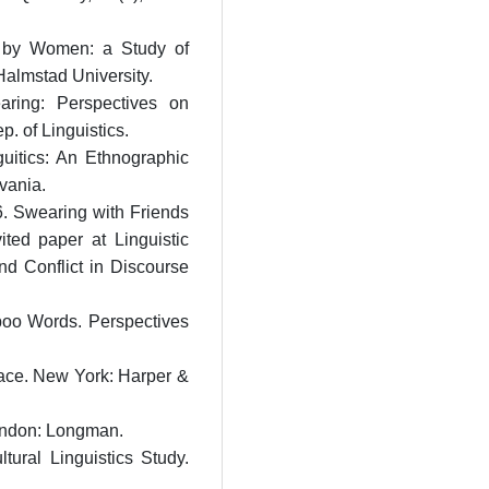
 by Women: a Study of
almstad University.
aring: Perspectives on
. of Linguistics.
uitics: An Ethnographic
vania.
6. Swearing with Friends
ed paper at Linguistic
d Conflict in Discourse
aboo Words. Perspectives
ace. New York: Harper &
London: Longman.
ural Linguistics Study.