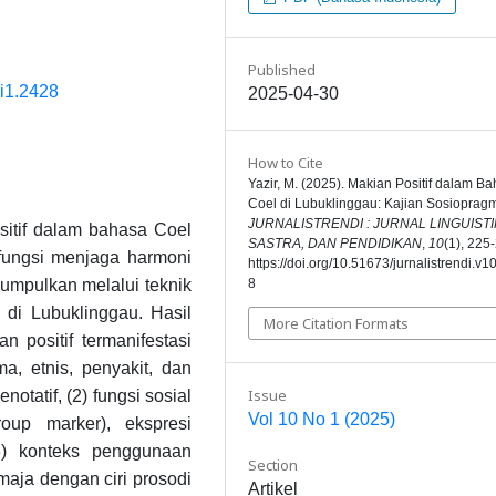
Published
0i1.2428
2025-04-30
How to Cite
Yazir, M. (2025). Makian Positif dalam B
Coel di Lubuklinggau: Kajian Sosiopragm
JURNALISTRENDI : JURNAL LINGUISTI
sitif dalam bahasa Coel
SASTRA, DAN PENDIDIKAN
,
10
(1), 225
rfungsi menjaga harmoni
https://doi.org/10.51673/jurnalistrendi.v1
kumpulkan melalui teknik
8
 di Lubuklinggau. Hasil
More Citation Formats
 positif termanifestasi
a, etnis, penyakit, dan
Issue
atif, (2) fungsi sosial
Vol 10 No 1 (2025)
roup marker), ekspresi
3) konteks penggunaan
Section
emaja dengan ciri prosodi
Artikel