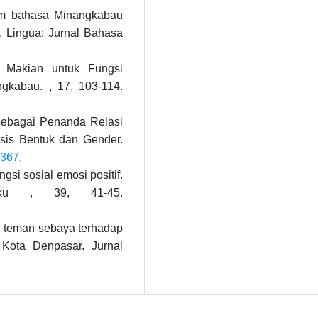
lam bahasa Minangkabau
. Lingua: Jurnal Bahasa
a Makian untuk Fungsi
gkabau. , 17, 103-114.
 sebagai Penanda Relasi
sis Bentuk dan Gender.
8367
.
ngsi sosial emosi positif.
aku , 39, 41-45.
l teman sebaya terhadap
 Kota Denpasar. Jurnal