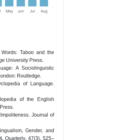
en Words: Taboo and the
e University Press.
age: A Sociolinguistic
London: Routledge.
yclopedia of Language.
lopedia of the English
Press.
Impoliteness. Journal of
lingualism, Gender, and
 Quarterly, 47(3), 525–