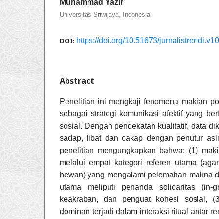
Muhammad Yazir
Universitas Sriwijaya, Indonesia
DOI:
https://doi.org/10.51673/jurnalistrendi.v1
Abstract
Penelitian ini mengkaji fenomena makian po
sebagai strategi komunikasi afektif yang be
sosial. Dengan pendekatan kualitatif, data di
sadap, libat dan cakap dengan penutur asli
penelitian mengungkapkan bahwa: (1) makian
melalui empat kategori referen utama (agam
hewan) yang mengalami pelemahan makna denot
utama meliputi penanda solidaritas (in-g
keakraban, dan penguat kohesi sosial, (
dominan terjadi dalam interaksi ritual antar r