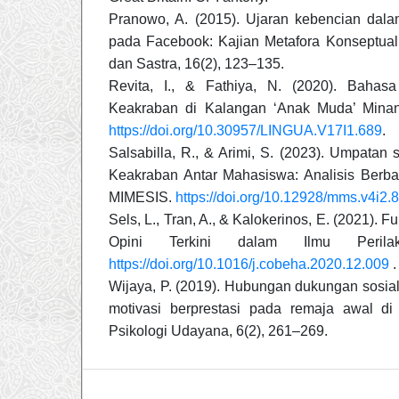
Pranowo, A. (2015). Ujaran kebencian da
pada Facebook: Kajian Metafora Konseptual
dan Sastra, 16(2), 123–135.
Revita, I., & Fathiya, N. (2020). Bahas
Keakraban di Kalangan ‘Anak Muda’ Minan
https://doi.org/10.30957/LINGUA.V17I1.689
.
Salsabilla, R., & Arimi, S. (2023). Umpatan
Keakraban Antar Mahasiswa: Analisis Berba
MIMESIS.
https://doi.org/10.12928/mms.v4i2.
Sels, L., Tran, A., & Kalokerinos, E. (2021). Fu
Opini Terkini dalam Ilmu Peril
https://doi.org/10.1016/j.cobeha.2020.12.009
.
Wijaya, P. (2019). Hubungan dukungan sosia
motivasi berprestasi pada remaja awal di
Psikologi Udayana, 6(2), 261–269.