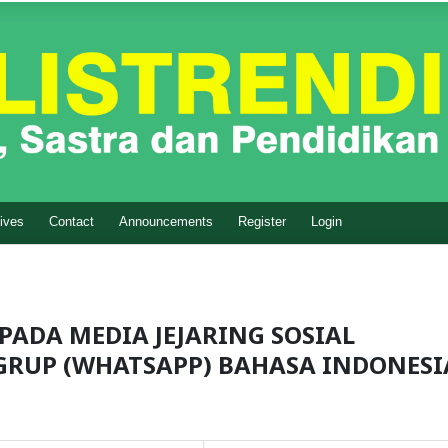
ives
Contact
Announcements
Register
Login
ADA MEDIA JEJARING SOSIAL
 GRUP (WHATSAPP) BAHASA INDONESI
M