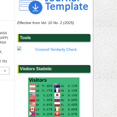
Effective from Vol. 10 No. 2 (2025)
HASA
Tools
SAPP)
HASA
.
K,
.
i2.781
Visitors Statistic