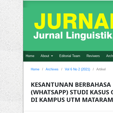
Home
About
Editorial Team
Reviwers
Arch
Home
/
Archives
/
Vol 6 No 2 (2021)
/
Artikel
KESANTUNAN BERBAHASA P
(WHATSAPP) STUDI KASUS
DI KAMPUS UTM MATARA