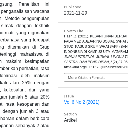
sung. Penelitian ini
Published
 penganalisisan wacana
2021-11-29
n. Metode pengumpulan
 simak dengan tekhnik
How to Cite
ormatif yang digunakan
Haeri, Z. (2021). KESANTUNAN BERBA
erbahasa yang terdapat
PADA MEDIA JEJARING SOSIAL (WHAT
STUDI KASUS GRUP (WHATSAPP) BA
ng ditemukan di Grup
INDONESIA DI KAMPUS UTM MATARAM
ertinggi mahasiswa di
JURNALISTRENDI : JURNAL LINGUISTI
n maksim kesimpatian
SASTRA, DAN PENDIDIKAN
,
6
(2), 87-96
https://doi.org/10.51673/jurnalistrendi.v6
berikan perhatian, rasa
 dominasi oleh maksim
More Citation Formats
 kali atau 25% dengan
, kekesalan, dan yang
Issue
ngan jumlah 5 atau 20%
Vol 6 No 2 (2021)
t, rasa, kesopanan dan
n dengan jumlah 3 atau
Section
haman dalam berbicara
Artikel
sopanan sebanyak 2 atau