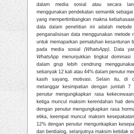
dalam media sosial atau secara lang
menggunakan pendekatan semantik sebagai
yang mempertimbangkan makna kebahasaa
data dalam penelitian ini adalah metode
penganalisisan data menggunakan metode n
untuk memaparkan pematuhan kesantunan b
pada media sosial
(WhatsApp)
. Data ya
WhatsApp
menunjukkan tingkat dominasi t
dalam grup lebih cendrung menggunaka
sebanyak 12 kali atau 44% dalam penutur mem
kasih sayang, motivasi. Selain itu, di
melanggar kesimpatian dengan jumlah 7
penutur mengungkapkan rasa kekecewaan
ketiga muncul maksim kerendahan hati de
dengan penutur mengungkapkan rasa horma
etika, keempat muncul maksim kesepakata
12% dengan penutur mengunkapkan kesepa
dan berdialog, selanjutnya maksim ketidak 